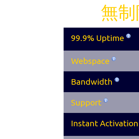
無制
99.9% Uptime
Webspace
Bandwidth
Support
Instant Activatio