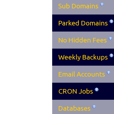
Sub Domains
Parked Domains
No Hidden Fees
Weekly Backups
Email Accounts
CRON Jobs
Databases