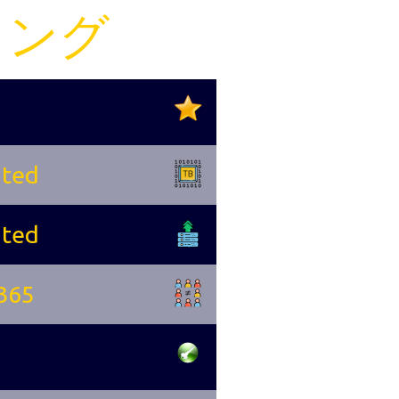
ィング
ited
ited
365