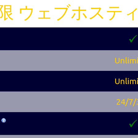
限 ウェブホステ
Unlim
Unlim
24/7/
n