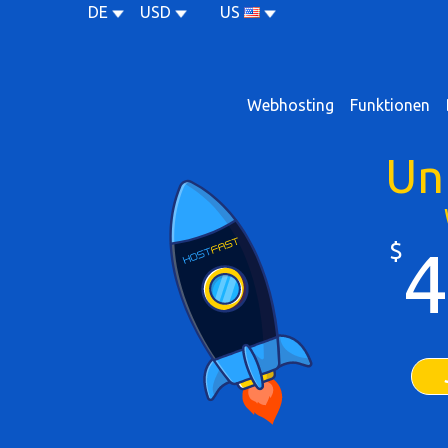
DE
USD
US
Webhosting
Funktionen
Un
$
4