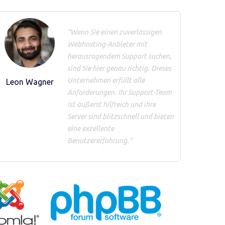
"Wenn Sie einen zuverlässigen
Webhosting-Anbieter mit
herausragendem Support suchen,
sind Sie hier genau richtig. Dieses
Unternehmen erfüllt alle
Leon Wagner
Anforderungen. Ihr Support-Team
ist äußerst hilfreich und ihre
Server sind blitzschnell und bieten
eine exzellente
Benutzererfahrung."