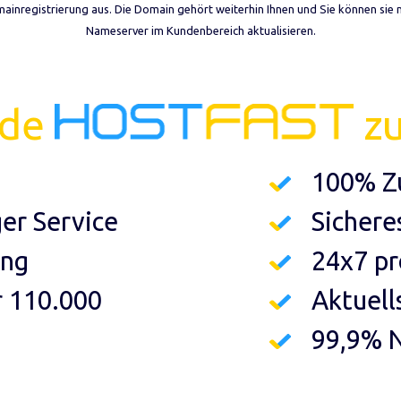
mainregistrierung aus. Die Domain gehört weiterhin Ihnen und Sie können si
Nameserver im Kundenbereich aktualisieren.
nde
zu
100% Zu
ger Service
Sichere
ung
24x7 pr
r 110.000
Aktuell
99,9% 