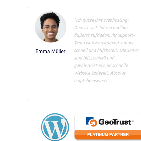
"Ich nutze ihre Webhosting-
Dienste seit Jahren und bin
äußerst zufrieden. Ihr Support-
Team ist herausragend, immer
schnell und hilfsbereit. Die Server
Emma Müller
sind blitzschnell und
gewährleisten eine schnelle
Website-Ladezeit. Absolut
empfehlenswert!"