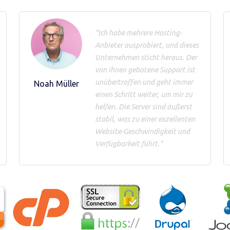
"Ich habe mehrere Hosting-
Anbieter ausprobiert, und dieses
Unternehmen sticht heraus. Der
von ihnen gebotene Support ist
unübertroffen und geht immer
Noah Müller
einen Schritt weiter, um mir zu
helfen. Die Server sind äußerst
stabil, was zu einer exzellenten
Website-Geschwindigkeit und
Verfügbarkeit führt."