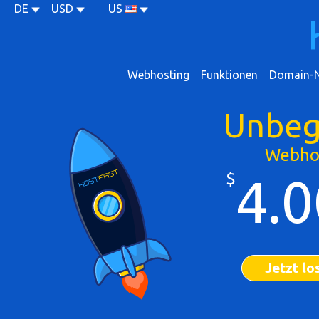
DE
USD
US
Webhosting
Funktionen
Domain-
Unbeg
Webho
$
4.0
Jetzt lo