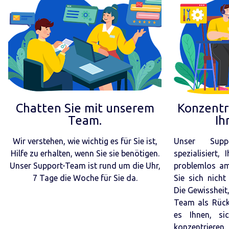
Chatten Sie mit unserem
Konzentri
Team.
Ih
Wir verstehen, wie wichtig es für Sie ist,
Unser Supp
Hilfe zu erhalten, wenn Sie sie benötigen.
spezialisiert,
Unser Support-Team ist rund um die Uhr,
problemlos am
7 Tage die Woche für Sie da.
Sie sich nic
Die Gewissheit,
Team als Rück
es Ihnen, si
konzentrieren.