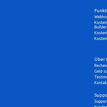
Funkt
Webhos
Kosten
Builder
Kosten
Kosten
Über 
Rechen
Geld-z
Testim
Kontak
Suppo
Suppor
Kunden