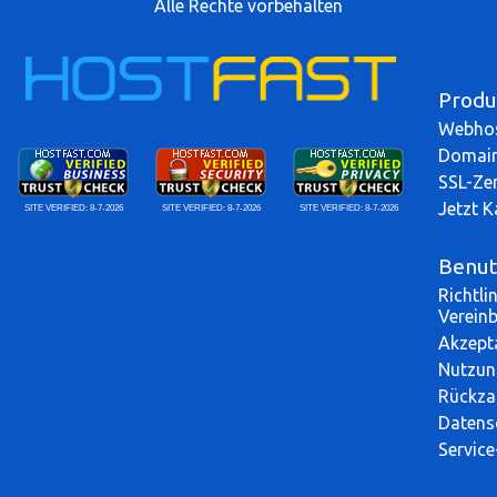
Alle Rechte vorbehalten
Produ
Webhos
Domai
SSL-Zer
Jetzt 
SITE VERIFIED:
8-7-2026
SITE VERIFIED:
8-7-2026
SITE VERIFIED:
8-7-2026
Benut
Richtli
Verein
Akzept
Nutzun
Rückzah
Datensc
Service