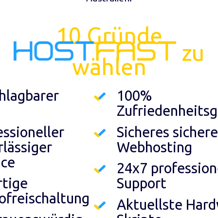
10 Gründe
zu
wählen
hlagbarer
100%
t
Zufriedenheitsg
essioneller
Sicheres sichere
rlässiger
Webhosting
ice
24x7 profession
rtige
Support
ofreischaltung
Aktuellste Har