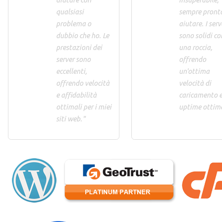
aiutare con
insuperabile,
qualsiasi
sempre pront
problema o
aiutare. I serv
dubbio che ho. Le
sono solidi c
prestazioni dei
una roccia,
server sono
offrendo
eccellenti,
un'ottima
offrendo velocità
velocità di
e affidabilità
caricamento 
ottimali per i miei
uptime ottima
siti web."