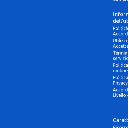
Infor
dell'u
Politic
Accord
Utilizz
Accetta
Termini
servizi
Politica
rimbor
Politic
Privacy
Accord
Livello 
Caratt
Risorse