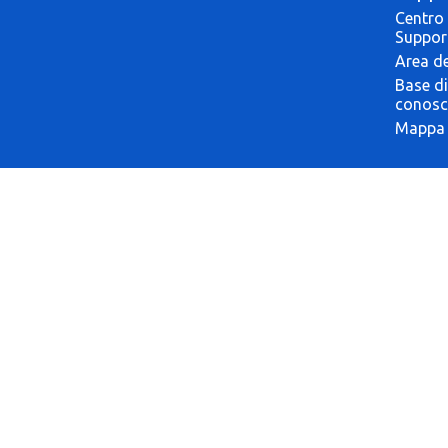
Centro 
Suppor
Area de
Base di
conosc
Mappa 