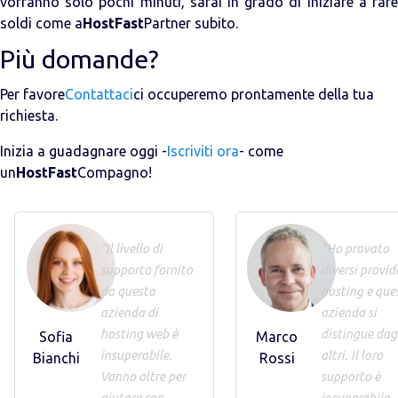
vorranno solo pochi minuti, sarai in grado di iniziare a fare
soldi come a
HostFast
Partner subito.
Più domande?
Per favore
Contattaci
ci occuperemo prontamente della tua
richiesta.
Inizia a guadagnare oggi -
Iscriviti ora
- come
un
HostFast
Compagno!
"Il livello di
"Ho provato
supporto fornito
diversi provid
da questa
hosting e que
azienda di
azienda si
hosting web è
distingue dag
Sofia
Marco
insuperabile.
altri. Il loro
Bianchi
Rossi
Vanno oltre per
supporto è