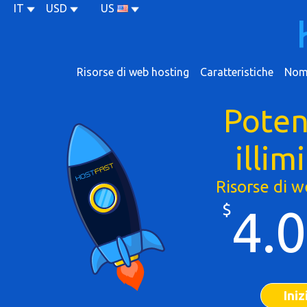
IT
USD
US
Risorse di web hosting
Caratteristiche
Nomi
Poten
illim
Risorse di 
$
4.
Iniz