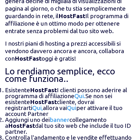
genera decine di migliaia di visualizzazioni di
pagina al giorno, o che tu stia semplicemente
guardando in rete, il
HostFast
Il programma di
affiliazione è un ottimo modo per ottenere
entrate senza problemi dal tuo sito web.
I nostri piani di hosting a prezzi accessibili si
vendono davvero ancora e ancora, collabora
con
HostFast
oggi è gratis!
Lo rendiamo semplice, ecco
come funziona..
Esistente
HostFast
I clienti possono aderire al
programma di affiliazione
Qui.
Se non sei
esistente
HostFast
cliente, dovrai
registrarti
Qui,
allora vai
Qui
per attivare il tuo
account Partner
Aggiungi uno dei
banner
collegamento
a
HostFast
dal tuo sito web che include il tuo ID
partner.
Controlla l'andamento e le vendite effettuando