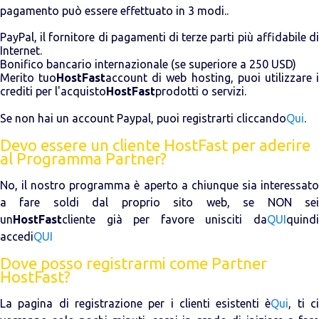
pagamento può essere effettuato in 3 modi..
PayPal, il fornitore di pagamenti di terze parti più affidabile di
Internet.
Bonifico bancario internazionale (se superiore a 250 USD)
Merito tuo
HostFast
account di web hosting, puoi utilizzare 
crediti per l'acquisto
HostFast
prodotti o servizi.
Se non hai un account Paypal, puoi registrarti cliccando
Qui
.
Devo essere un cliente HostFast per aderire
al Programma Partner?
No, il nostro programma è aperto a chiunque sia interessato
a fare soldi dal proprio sito web, se NON sei
un
HostFast
cliente già per favore unisciti da
QUI
quindi
accedi
QUI
Dove posso registrarmi come Partner
HostFast?
La pagina di registrazione per i clienti esistenti è
Qui
, ti c