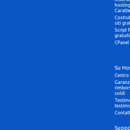
hostin
Caratte
Costrut
siti gra
Script 
gratuiti
CPanel 
Su Ho
Centro 
Garanzi
rimbor
soldi
Testim
testim
Contat
Suppo