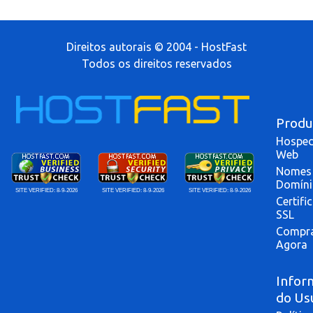
Direitos autorais © 2004 - HostFast
Todos os direitos reservados
Produ
Hospe
Web
Nomes
Domín
SITE VERIFIED:
8-9-2026
SITE VERIFIED:
8-9-2026
SITE VERIFIED:
8-9-2026
Certifi
SSL
Compr
Agora
Infor
do Us