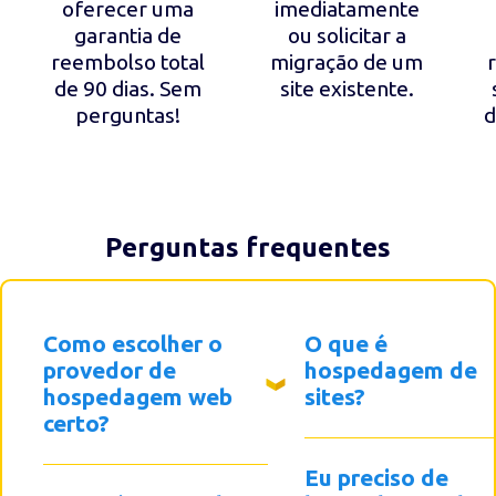
oferecer uma
imediatamente
garantia de
ou solicitar a
reembolso total
migração de um
de 90 dias. Sem
site existente.
perguntas!
d
Perguntas frequentes
Como escolher o
O que é
provedor de
hospedagem de
hospedagem web
sites?
certo?
Eu preciso de