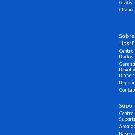
Grátis
CPanel 
Sobre
HostF
Centro
Dados
Garant
Devolu
Dinhei
Depoim
Contat
Supor
Centro
Suport
Área do
Base d