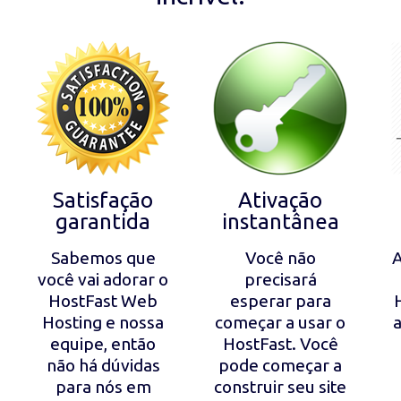
Satisfação
Ativação
garantida
instantânea
Sabemos que
Você não
A
você vai adorar o
precisará
HostFast Web
esperar para
Hosting e nossa
começar a usar o
a
equipe, então
HostFast. Você
não há dúvidas
pode começar a
para nós em
construir seu site