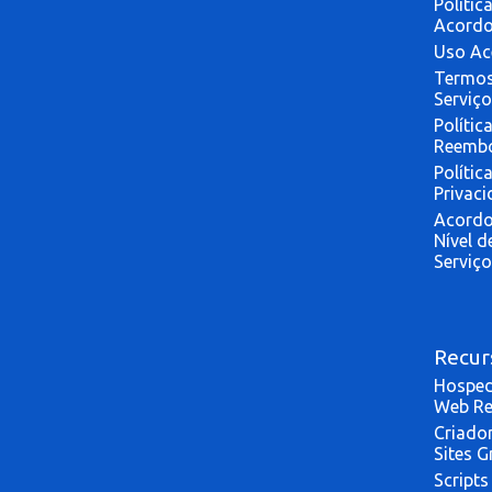
Polític
Acord
Uso Ac
Termos
Serviço
Polític
Reemb
Polític
Privac
Acordo
Nível d
Serviço
Recur
Hospe
Web Re
Criado
Sites G
Scripts