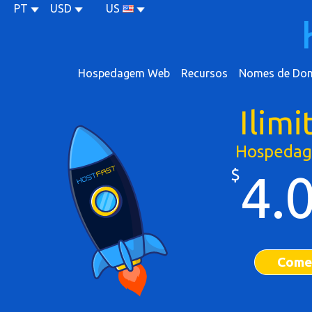
PT
USD
US
Hospedagem Web
Recursos
Nomes de Dom
Ilimi
Hospeda
$
4.
Come