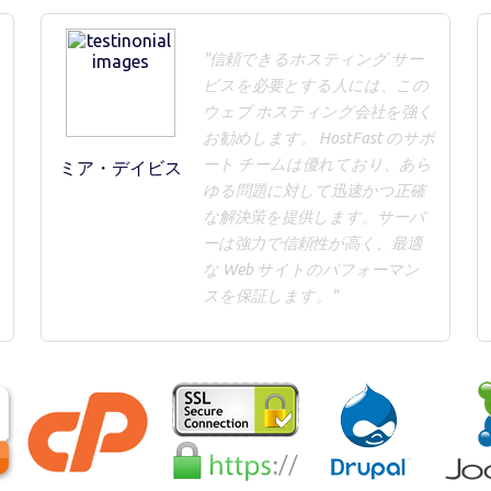
"信頼できるホスティング サー
ビスを必要とする人には、この
ウェブ ホスティング会社を強く
お勧めします。 HostFast のサポ
ート チームは優れており、あら
ミア・デイビス
ゆる問題に対して迅速かつ正確
な解決策を提供します。サーバ
ーは強力で信頼性が高く、最適
な Web サイトのパフォーマン
スを保証します。"