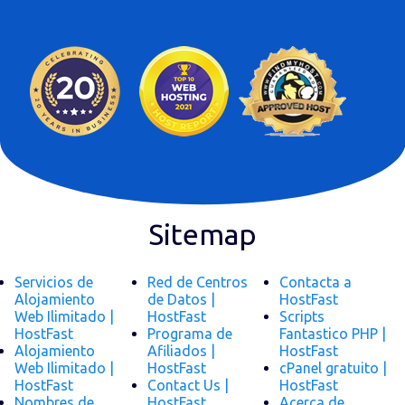
Sitemap
Servicios de
Red de Centros
Contacta a
Alojamiento
de Datos |
HostFast
Web Ilimitado |
HostFast
Scripts
HostFast
Programa de
Fantastico PHP |
Alojamiento
Afiliados |
HostFast
Web Ilimitado |
HostFast
cPanel gratuito |
HostFast
Contact Us |
HostFast
Nombres de
HostFast
Acerca de