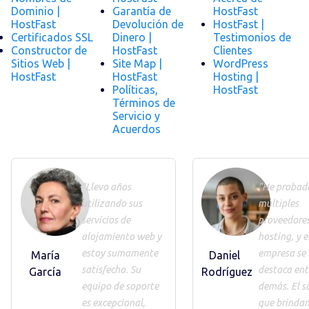
Dominio |
Garantía de
HostFast
HostFast
Devolución de
HostFast |
Certificados SSL
Dinero |
Testimonios de
Constructor de
HostFast
Clientes
Sitios Web |
Site Map |
WordPress
HostFast
HostFast
Hosting |
Políticas,
HostFast
Términos de
Servicio y
Acuerdos
"Llevo años
"He probad
utilizando sus
múltiples
servicios de
proveedores
alojamiento web y
hosting, y e
estoy sumamente
empresa se
María
Daniel
satisfecho. Su
destaca ent
García
Rodríguez
equipo de soporte
demás. El s
es excepcional,
que brindan