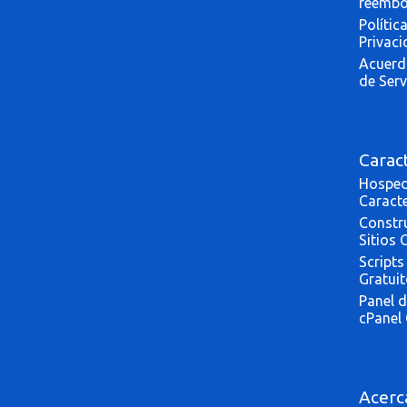
reembo
Polític
Privac
Acuerd
de Serv
Caract
Hosped
Caracte
Constr
Sitios 
Scripts
Gratui
Panel d
cPanel 
Acerc