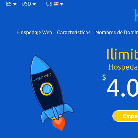
ES
USD
US
Hospedaje Web
Características
Nombres de Domin
Ilimi
Hospeda
$
4.
Empe