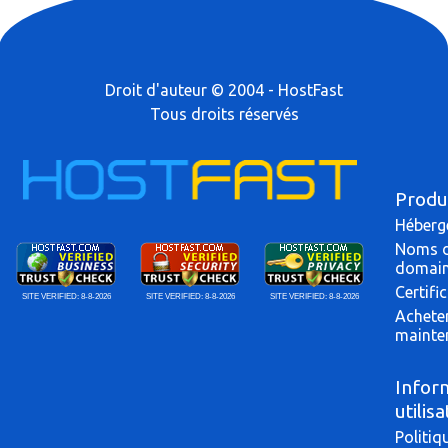
Droit d'auteur © 2004 - HostFast
Tous droits réservés
Produ
Héberg
Noms 
domai
Certifi
SITE VERIFIED:
8-8-2026
SITE VERIFIED:
8-8-2026
SITE VERIFIED:
8-8-2026
Achete
mainte
Infor
utilis
Politiq