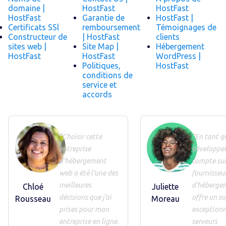
domaine |
HostFast
HostFast
HostFast
Garantie de
HostFast |
Certificats SSl
remboursement
Témoignages de
Constructeur de
| HostFast
clients
sites web |
Site Map |
Hébergement
HostFast
HostFast
WordPress |
Politiques,
HostFast
conditions de
service et
accords
"Choisir cette
"En tant q
entreprise
développeu
d'hébergement
compte sur
web a été l'une des
fournisseu
meilleures
d'héberge
Chloé
Juliette
décisions que j'ai
offre un s
Rousseau
Moreau
prises pour mon
exceptionn
entreprise en ligne.
serveurs