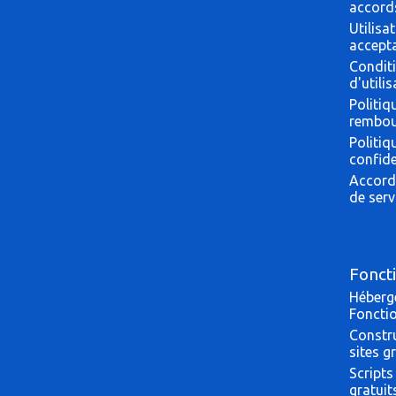
accord
Utilisa
accept
Condit
d'utili
Politiq
rembo
Politiq
confide
Accord
de serv
Foncti
Héberg
Fonctio
Constr
sites g
Scripts
gratuit