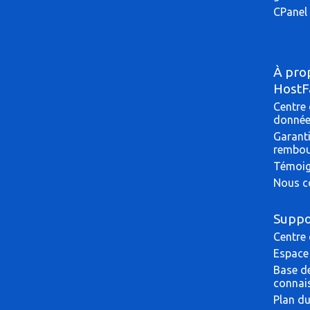
CPanel 
À pro
HostF
Centre
donné
Garant
rembo
Témoi
Nous c
Suppo
Centre
Espace 
Base d
connai
Plan du