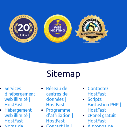
Sitemap
Services
Réseau de
Contactez
d'hébergement
centres de
HostFast
web illimité |
données |
Scripts
HostFast
HostFast
Fantastico PHP |
Hébergement
Programme
HostFast
web illimité |
d'affiliation |
cPanel gratuit |
HostFast
HostFast
HostFast
Noms de
Contact Us |
À propos de