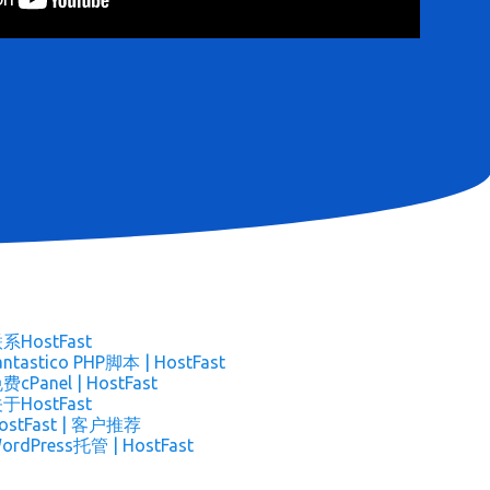
系HostFast
antastico PHP脚本 | HostFast
费cPanel | HostFast
于HostFast
ostFast | 客户推荐
ordPress托管 | HostFast