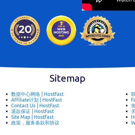
Sitemap
数据中心网络 | HostFast
联
Affiliate计划 | HostFast
F
Contact Us | HostFast
免
退款保证 | HostFast
关
Site Map | HostFast
H
政策，服务条款和协议
W