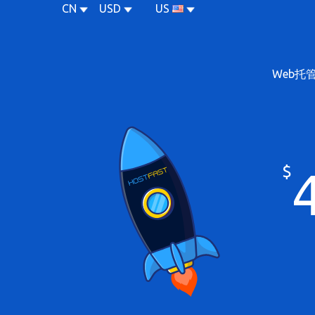
CN
USD
US
Web托
$